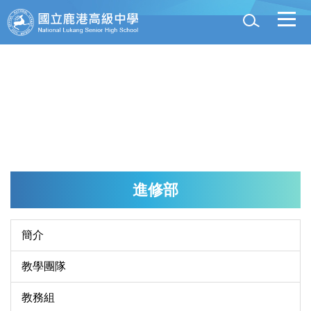
跳
到
主
要
內
容
區
進修部
簡介
教學團隊
教務組