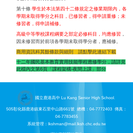
第十條
學生於本法第四十二條規定之修業期限內，各
學期未取得學分之科目，已修習者，得申請重修；未
修習者，得申請補修。
高級中等學校課程綱要之部定必修科目，均應修習
，
因未修習而於前項各學期未取得學分者，應補修。
商用資訊科
其餘條款與細則 請點擊此連結下載
十二年國民基本教育實用技能學程應修學分，請詳見
此檔內文第6頁「課程架構-夜間上課」部分
國立鹿港高中 Lu Kang Senior High School.
505彰化縣鹿港鎮東石里中山路661號 總機：04-7772403 傳真：
04-7783455
系統管理：
lkshman@mail.lksh.chc.edu.tw