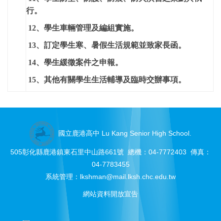
行。
12
、學生車輛管理及編組實施。
13
、訂定學生寒、暑假生活規範並致家長函。
14
、學生緩徵案件之申報。
15
、其他有關學生生活輔導及臨時交辦事項。
國立鹿港高中 Lu Kang Senior High School.
505彰化縣鹿港鎮東石里中山路661號 總機：04-7772403 傳真：
04-7783455
系統管理：
lkshman@mail.lksh.chc.edu.tw
網站資料開放宣告