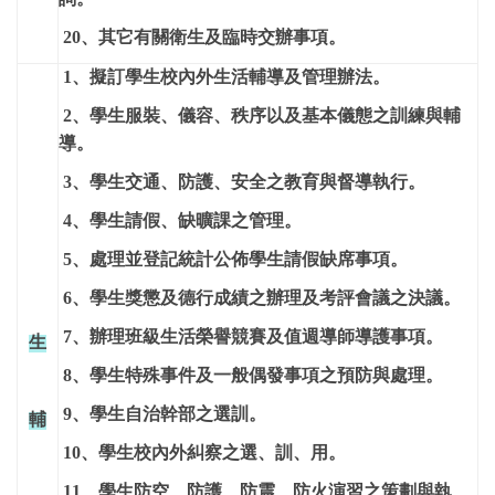
20
、其它有關衛生及臨時交辦事項。
1
、擬訂學生校內外生活輔導及管理辦法。
2
、學生服裝、儀容、秩序以及基本儀態之訓練與輔
導。
3
、學生交通、防護、安全之教育與督導執行。
4
、學生請假、缺曠課之管理。
5
、處理並登記統計公佈學生請假缺席事項。
6
、學生獎懲及德行成績之辦理及考評會議之決議。
7
、辦理班級生活榮譽競賽及值週導師導護事項。
生
8
、學生特殊事件及一般偶發事項之預防與處理。
9
、學生自治幹部之選訓。
輔
10
、學生校內外糾察之選、訓、用。
11
、學生防空、防護、防震、防火演習之策劃與執