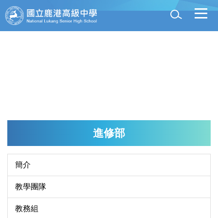
跳
到
主
要
內
容
區
進修部
簡介
教學團隊
教務組